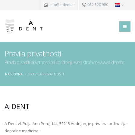
info@a-dent.hr
052 520 980
Pravila privatnosti
Pravila o zaštiti privatnosti pri korištenju web stranice www.a-dent.hr
NASLOVNA
PRAVILA PRIVATNOSTI
A-DENT
A-Dent vl. Pulja Ana Peroj 144, 52215 Vodnjan, je privatna ordinacija
dentalne medicine.