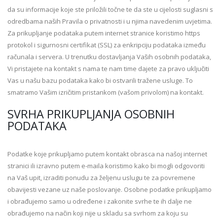
da su informacije koje ste priložili točne te da ste u cijelosti suglasni s
odredbama naših Pravila o privatnosti i u njima navedenim uvjetima.
Za prikupljanje podataka putem internet stranice koristimo https
protokol i sigurnosni certifikat (SSL) za enkripciju podataka između
računala i servera. U trenutku dostavljanja Vaših osobnih podataka,
Vi pristajete na kontakt s nama te nam time dajete za pravo uključiti
Vas u našu bazu podataka kako bi ostvarili tražene usluge. To
smatramo Vašim izričitim pristankom (vašom privolom) na kontakt.
SVRHA PRIKUPLJANJA OSOBNIH
PODATAKA
Podatke koje prikupljamo putem kontakt obrasca na našoj internet
stranici ili izravno putem e-maila koristimo kako bi mogli odgovoriti
na Vaš upit, izraditi ponudu za željenu uslugu te za povremene
obavijesti vezane uz naše poslovanje. Osobne podatke prikupljamo
i obrađujemo samo u određene i zakonite svrhe te ih dalje ne
obrađujemo na način koji nije u skladu sa svrhom za koju su