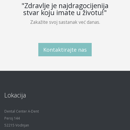
"Zdravlje je najdragocijenija
stvar koju imate u životu!"
Zakažite svoj sastanak već danas.
Kontaktirajte nas
Lokacija
Dental Center A-Dent
Peroj 144
52215 Vodnjan