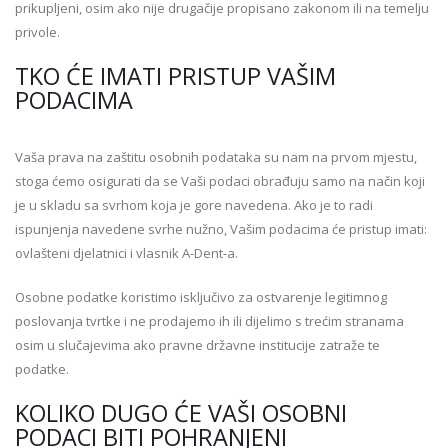
prikupljeni, osim ako nije drugačije propisano zakonom ili na temelju
privole.
TKO ĆE IMATI PRISTUP VAŠIM
PODACIMA
Vaša prava na zaštitu osobnih podataka su nam na prvom mjestu,
stoga ćemo osigurati da se Vaši podaci obrađuju samo na način koji
je u skladu sa svrhom koja je gore navedena. Ako je to radi
ispunjenja navedene svrhe nužno, Vašim podacima će pristup imati:
ovlašteni djelatnici i vlasnik A-Dent-a.
Osobne podatke koristimo isključivo za ostvarenje legitimnog
poslovanja tvrtke i ne prodajemo ih ili dijelimo s trećim stranama
osim u slučajevima ako pravne državne institucije zatraže te
podatke.
KOLIKO DUGO ĆE VAŠI OSOBNI
PODACI BITI POHRANJENI