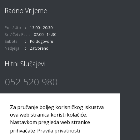
Radno Vrijeme
Pon / Uto
13:00 - 20:30
Sri / Čet / Pet
07:00 - 14:30
Subota
Po dogovoru
Nedjelja
Zatvoreno
Hitni Slučajevi
052 520 980
Pratite Nas
Za pružanje boljeg korisničkog iskustva
ova web stranica koristi kolačiće.
Nastavkom pregleda web stranice
prihvaćate
Pravila privatnosti