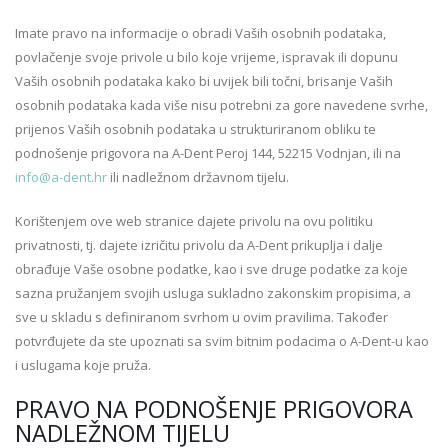
Imate pravo na informacije o obradi Vaših osobnih podataka,
povlačenje svoje privole u bilo koje vrijeme, ispravak ili dopunu
Vaših osobnih podataka kako bi uvijek bili točni, brisanje Vaših
osobnih podataka kada više nisu potrebni za gore navedene svrhe,
prijenos Vaših osobnih podataka u strukturiranom obliku te
podnošenje prigovora na A-Dent Peroj 144, 52215 Vodnjan, ili na
info@a-dent.hr
ili nadležnom državnom tijelu.
Korištenjem ove web stranice dajete privolu na ovu politiku
privatnosti, tj. dajete izričitu privolu da A-Dent prikuplja i dalje
obrađuje Vaše osobne podatke, kao i sve druge podatke za koje
sazna pružanjem svojih usluga sukladno zakonskim propisima, a
sve u skladu s definiranom svrhom u ovim pravilima. Također
potvrđujete da ste upoznati sa svim bitnim podacima o A-Dent-u kao
i uslugama koje pruža.
PRAVO NA PODNOŠENJE PRIGOVORA
NADLEŽNOM TIJELU