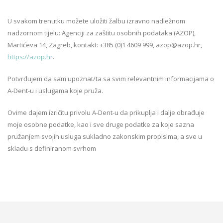
U svakom trenutku možete uložiti žalbu izravno nadležnom
nadzornom tijelu: Agenciji za zaštitu osobnih podataka (AZOP),
Martićeva 14, Zagreb, kontakt: +385 (0)1 4609 999, azop@azop.hr,
https://azop.hr
.
Potvrđujem da sam upoznat/ta sa svim relevantnim informacijama o
A-Dent-u i uslugama koje pruža.
Ovime dajem izričitu privolu A-Dent-u da prikuplja i dalje obrađuje
moje osobne podatke, kao i sve druge podatke za koje sazna
pružanjem svojih usluga sukladno zakonskim propisima, a sve u
skladu s definiranom svrhom