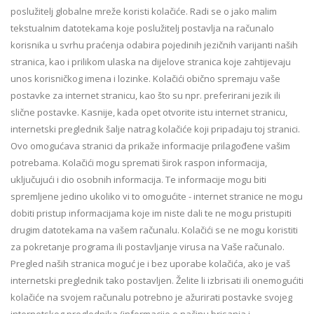
poslužitelj globalne mreže koristi kolačiće. Radi se o jako malim
tekstualnim datotekama koje poslužitelj postavlja na računalo
korisnika u svrhu praćenja odabira pojedinih jezičnih varijanti naših
stranica, kao i prilikom ulaska na dijelove stranica koje zahtijevaju
unos korisničkog imena i lozinke. Kolačići obično spremaju vaše
postavke za internet stranicu, kao što su npr. preferirani jezik ili
slične postavke. Kasnije, kada opet otvorite istu internet stranicu,
internetski preglednik šalje natrag kolačiće koji pripadaju toj stranici.
Ovo omogućava stranici da prikaže informacije prilagođene vašim
potrebama. Kolačići mogu spremati širok raspon informacija,
uključujući i dio osobnih informacija. Te informacije mogu biti
spremljene jedino ukoliko vi to omogućite - internet stranice ne mogu
dobiti pristup informacijama koje im niste dali te ne mogu pristupiti
drugim datotekama na vašem računalu. Kolačići se ne mogu koristiti
za pokretanje programa ili postavljanje virusa na Vaše računalo.
Pregled naših stranica moguć je i bez uporabe kolačića, ako je vaš
internetski preglednik tako postavljen. Želite li izbrisati ili onemogućiti
kolačiće na svojem računalu potrebno je ažurirati postavke svojeg