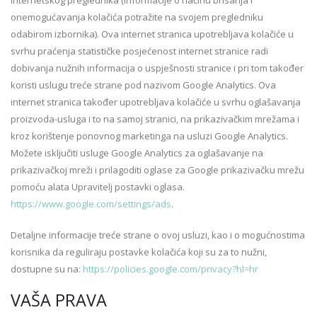
internetskog preglednika (informacije o načinu brisanja i
onemogućavanja kolačića potražite na svojem pregledniku
odabirom izbornika). Ova internet stranica upotrebljava kolačiće u
svrhu praćenja statističke posjećenost internet stranice radi
dobivanja nužnih informacija o uspješnosti stranice i pri tom također
koristi uslugu treće strane pod nazivom Google Analytics. Ova
internet stranica također upotrebljava kolačiće u svrhu oglašavanja
proizvoda-usluga i to na samoj stranici, na prikazivačkim mrežama i
kroz korištenje ponovnog marketinga na usluzi Google Analytics.
Možete isključiti usluge Google Analytics za oglašavanje na
prikazivačkoj mreži i prilagoditi oglase za Google prikazivačku mrežu
pomoću alata Upravitelj postavki oglasa.
https://www.google.com/settings/ads
.
Detaljne informacije treće strane o ovoj usluzi, kao i o mogućnostima
korisnika da reguliraju postavke kolačića koji su za to nužni,
dostupne su na:
https://policies.google.com/privacy?hl=hr
VAŠA PRAVA