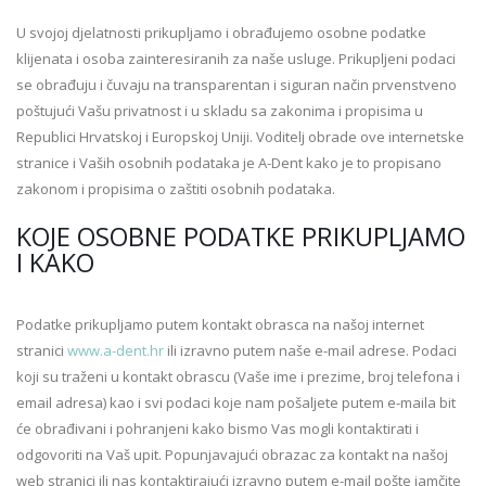
U svojoj djelatnosti prikupljamo i obrađujemo osobne podatke
klijenata i osoba zainteresiranih za naše usluge. Prikupljeni podaci
se obrađuju i čuvaju na transparentan i siguran način prvenstveno
poštujući Vašu privatnost i u skladu sa zakonima i propisima u
Republici Hrvatskoj i Europskoj Uniji. Voditelj obrade ove internetske
stranice i Vaših osobnih podataka je A-Dent kako je to propisano
zakonom i propisima o zaštiti osobnih podataka.
KOJE OSOBNE PODATKE PRIKUPLJAMO
I KAKO
Podatke prikupljamo putem kontakt obrasca na našoj internet
stranici
www.a-dent.hr
ili izravno putem naše e-mail adrese. Podaci
koji su traženi u kontakt obrascu (Vaše ime i prezime, broj telefona i
email adresa) kao i svi podaci koje nam pošaljete putem e-maila bit
će obrađivani i pohranjeni kako bismo Vas mogli kontaktirati i
odgovoriti na Vaš upit. Popunjavajući obrazac za kontakt na našoj
web stranici ili nas kontaktirajući izravno putem e-mail pošte jamčite